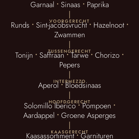
Garnaal
•
Sinaas
•
Paprika
|
VOORGERECHT
Runds
•
Sint-jacobsvrucht
•
Hazelnoot
•
Zwammen
|
TUSSENGERECHT
Tonijn
•
Saffraan
•
Tarwe
•
Chorizo
•
Pepers
|
INTERMEZZO
Aperol
•
Bloedsinaas
|
HOOFDGERECHT
Solomillo Iberico
•
Pompoen
•
Aardappel
•
Groene Asperges
|
KAASGERECHT
Kaasassortiment
•
Garnituren