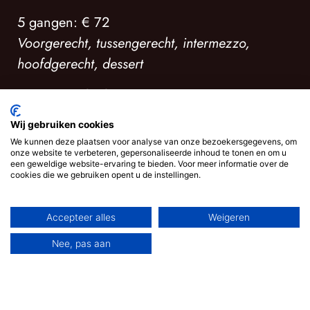
5 gangen: € 72
Voorgerecht, tussengerecht, intermezzo,
hoofdgerecht, dessert
6 gangen: € 78
Voorgerecht, tussengerecht, intermezzo,
Wij gebruiken cookies
hoofdgerecht, kaasgerecht, dessert
We kunnen deze plaatsen voor analyse van onze bezoekersgegevens, om
onze website te verbeteren, gepersonaliseerde inhoud te tonen en om u
EXTRA'S
een geweldige website-ervaring te bieden. Voor meer informatie over de
Aangepaste wijnen:
cookies die we gebruiken opent u de instellingen.
4 gangen: € 25
5 gangen: € 33
Accepteer alles
Weigeren
6 gangen: € 38
Nee, pas aan
Huis aperitief met hapjes: € 16
Mocktail: € 8
Cocktail: € 13