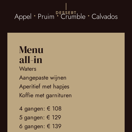
|
DESSERT
Appel
•
Pruim
•
Crumble
•
Calvados
Menu
all-in
Waters
Aangepaste wijnen
Aperitief met hapjes
Koffie met garnituren
4 gangen: € 108
5 gangen: € 129
6 gangen: € 139