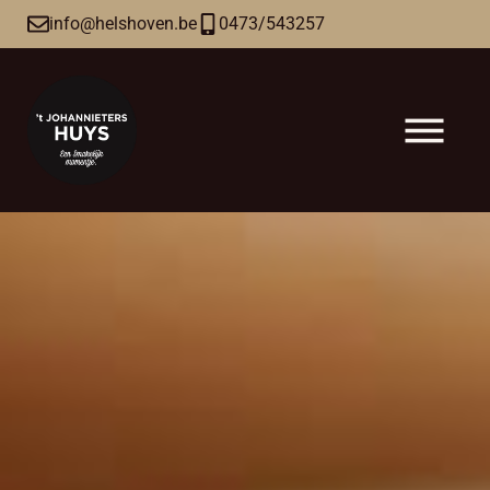
info@helshoven.be
0473/543257