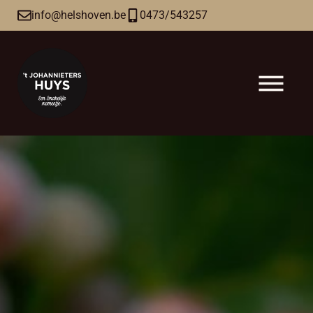
info@helshoven.be
0473/543257