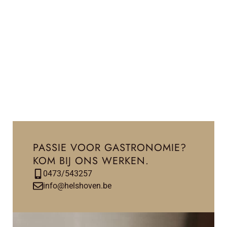
Interesse en gemotiveerd?
Sluit je aan bij het team van ’t
Johannietershuys en bouw mee aan
onvergetelijke culinaire ervaringen!
Stuur een mail naar
info@helshoven.be
of bel
ons op
0473 54 32 57
.
PASSIE VOOR GASTRONOMIE?
KOM BIJ ONS WERKEN.
0473/543257
info@helshoven.be