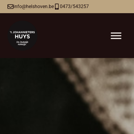
info@helshoven.be
0473/543257