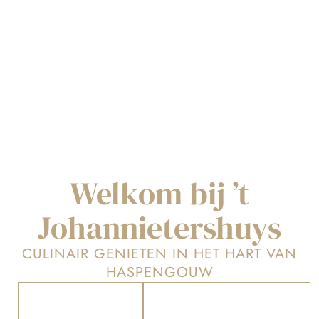
Welkom bij ’t
Johannietershuys
CULINAIR GENIETEN IN HET HART VAN
HASPENGOUW
ONZE
UW FEEST BIJ 'T
MENU’S
JOHANNIETERSHUYS