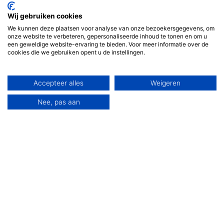
Wij gebruiken cookies
We kunnen deze plaatsen voor analyse van onze bezoekersgegevens, om
onze website te verbeteren, gepersonaliseerde inhoud te tonen en om u
een geweldige website-ervaring te bieden. Voor meer informatie over de
cookies die we gebruiken opent u de instellingen.
Accepteer alles
Weigeren
Nee, pas aan
Mooie zaak en super vriendelijk personeel.
Heel lekker gegeten.
Zeker voor herhaling vatbaar