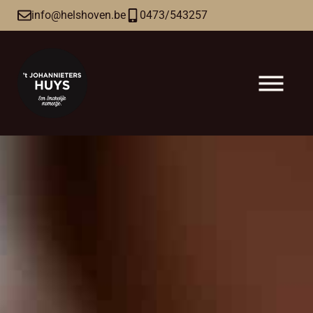
info@helshoven.be
0473/543257