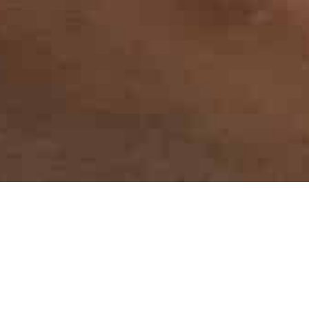
Zondag 21 september
wordt de hoogdag
voor de fijnproevers onder ons! Culinair
genieten in Sint-Truiden, de hoofdstad van