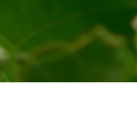
Ontdek de mousserende wijn van Wijngoed
Helshoven. Fris, feestelijk en karaktervol met
een Limburgse touch.