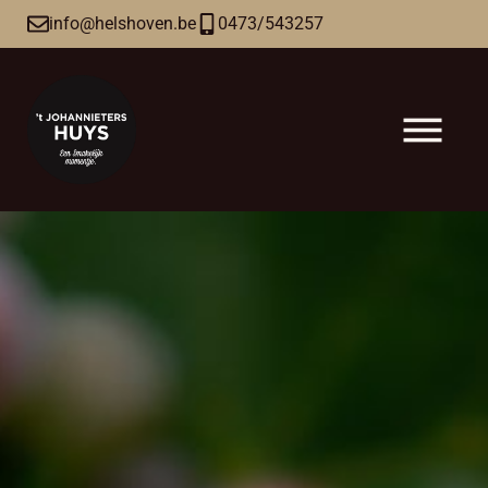
info@helshoven.be
0473/543257